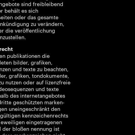
angebote sind freibleibend
r behält es sich
 seiten oder das gesamte
nkündigung zu verändern,
er die veröffentlichung
nzustellen.
recht
llen publikationen die
ten bilder, grafiken,
zen und texte zu beachten,
lder, grafiken, tondokumente,
u nutzen oder auf lizenzfreie
ideosequenzen und texte
rhalb des internetangebotes
ritte geschützten marken-
gen uneingeschränkt den
gültigen kennzeichenrechts
jeweiligen eingetragenen
d der bloßen nennung ist